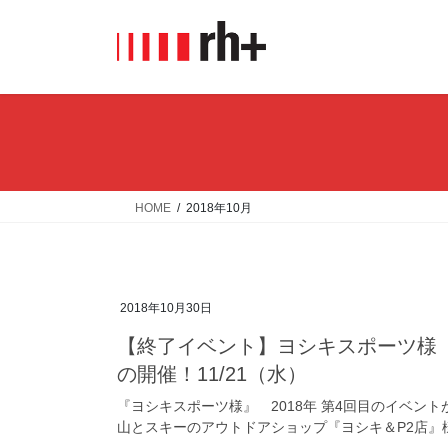
コ
ナ
ン
ビ
テ
ゲ
ン
ー
ツ
シ
へ
ョ
ス
ン
キ
に
ッ
移
HOME
2018年10月
プ
動
2018年10月30日
【終了イベント】ヨシキスポーツ様
の開催！11/21（水）
『ヨシキスポーツ様』 2018年 第4回目のイベントが
山とスキーのアウトドアショップ『ヨシキ＆P2店』