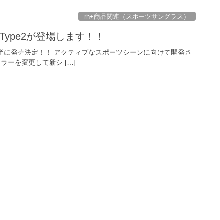
rh+商品関連（スポーツサングラス）
第2弾 Type2が登場します！！
n2』が11月後半に発売決定！！ アクティブなスポーツシーンに向けて開発さ
ズカラーを変更して新シ […]