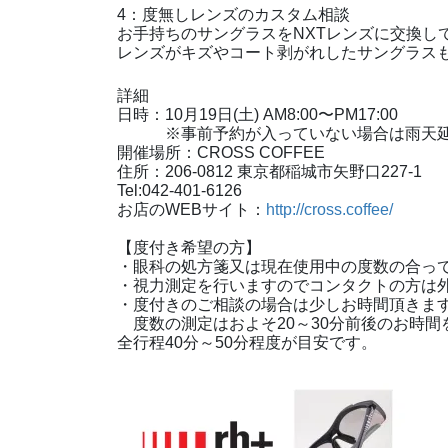
4：度無しレンズのカスタム相談
お手持ちのサングラスをNXTレンズに交換し
レンズがキズやコート剥がれしたサングラスも
詳細
日時：10月19日(土) AM8:00〜PM17:00
※事前予約が入っていない場合は雨天延
開催場所：CROSS COFFEE
住所：206-0812 東京都稲城市矢野口227-
Tel:042-401-6126
お店のWEBサイト：
http://cross.coffee/
【度付き希望の方】
・眼科の処方箋又は現在使用中の度数の合っ
・視力測定を行いますのでコンタクトの方は
・度付きのご相談の場合は少しお時間頂きま
度数の測定はおよそ20～30分前後のお時間
全行程40分～50分程度が目安です。