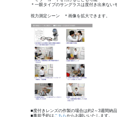
＊一眼タイプのサングラスは度付き出来ない
視力測定シーン ＊画像を拡大できます。
■度付きレンズの作製の場合は約2～3週間納
■事前予約は
こちら
からお願いいたします。