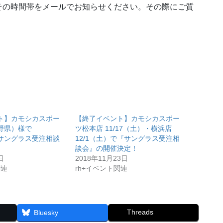
の時間帯をメールでお知らせください。その際にご質
ト】カモシカスポー
【終了イベント】カモシカスポー
野県）様で
ツ松本店 11/17（土）・横浜店
『サングラス受注相談
12/1（土）で『サングラス受注相
談会』の開催決定！
日
2018年11月23日
関連
rh+イベント関連
Threads
Bluesky