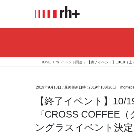
コ
ナ
ン
ビ
テ
ゲ
ン
ー
ツ
シ
へ
ョ
ス
ン
キ
に
ッ
移
HOME
rh+イベント関連
【終了イベント】10/19（
プ
動
2019年9月18日
/ 最終更新日時 :
2019年10月20日
montepa
【終了イベント】10/
『CROSS COFFE
ングラスイベント決定