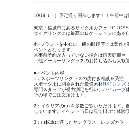
10/19（土）予定通り開催します！！午前
東京・稲城市にあるサイクルカフェ『CROSS
サイクリングには最高のロケーションにある
rh+ブランドを中心に一般の眼鏡店では製作
ベントとなります。
※事前予約が入っていない場合は雨天延期⇒
（他メーカーサングラスのお持ち込みも大歓
■イベント内容
1：スポーツサングラスの度付き相談＆受注
スポーツ用に開発された最強素材
NXTレンズ
専門スタッフが視力測定を行い、ハイカーブ
その場でご注文頂けます。
2：イタリアのrh+を多数ご覧いただけます
しています。イベント当日は見て掛けて体験
3：自転車に適したサングラス、レンズカラ