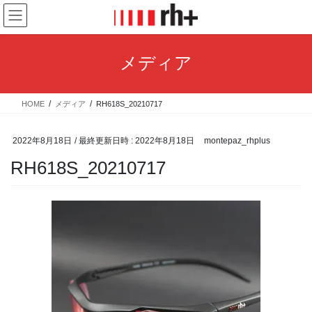
コ
ナ
ン
ビ
テ
ゲ
ン
ー
メディア
ツ
シ
へ
ョ
ス
ン
HOME
メディア
RH618S_20210717
キ
に
ッ
移
プ
動
2022年8月18日
/ 最終更新日時 :
2022年8月18日
montepaz_rhplus
RH618S_20210717