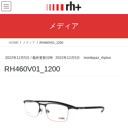
コ
ナ
ン
ビ
テ
ゲ
ン
ー
メディア
ツ
シ
へ
ョ
ス
ン
HOME
メディア
RH460V01_1200
キ
に
ッ
移
プ
動
2022年12月5日
/ 最終更新日時 :
2022年12月5日
montepaz_rhplus
RH460V01_1200