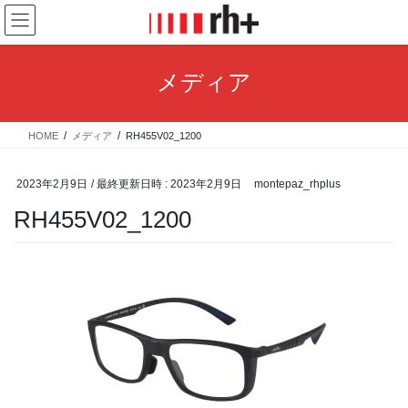
コ
ナ
ン
ビ
テ
ゲ
ン
ー
メディア
ツ
シ
へ
ョ
ス
ン
HOME
メディア
RH455V02_1200
キ
に
ッ
移
プ
動
2023年2月9日
/ 最終更新日時 :
2023年2月9日
montepaz_rhplus
RH455V02_1200