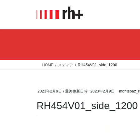
コ
ナ
ン
ビ
テ
ゲ
ン
ー
ツ
シ
へ
ョ
ス
ン
キ
に
ッ
移
HOME
メディア
RH454V01_side_1200
プ
動
2023年2月9日
/ 最終更新日時 :
2023年2月9日
montepaz_r
RH454V01_side_1200