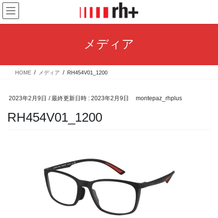
コ
ナ
ン
ビ
テ
ゲ
ン
ー
メディア
ツ
シ
へ
ョ
ス
ン
HOME
メディア
RH454V01_1200
キ
に
ッ
移
プ
動
2023年2月9日
/ 最終更新日時 :
2023年2月9日
montepaz_rhplus
RH454V01_1200