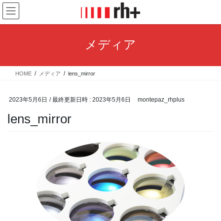
コ
ナ
ン
ビ
テ
ゲ
ン
ー
メディア
ツ
シ
へ
ョ
ス
ン
HOME
メディア
lens_mirror
キ
に
ッ
移
プ
動
2023年5月6日
/ 最終更新日時 :
2023年5月6日
montepaz_rhplus
lens_mirror