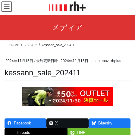
コ
ナ
ン
ビ
テ
ゲ
ン
ー
メディア
ツ
シ
へ
ョ
ス
ン
HOME
メディア
kessann_sale_202411
キ
に
ッ
移
プ
動
2024年11月15日
/ 最終更新日時 :
2024年11月15日
montepaz_rhplus
kessann_sale_202411
Facebook
X
Bluesky
Threads
LINE