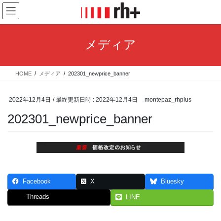
コ
ナ
ン
ビ
テ
ゲ
ン
ー
メディア
ツ
シ
へ
ョ
ス
ン
HOME
メディア
202301_newprice_banner
キ
に
ッ
移
プ
動
2022年12月4日
/ 最終更新日時 :
2022年12月4日
montepaz_rhplus
202301_newprice_banner
Facebook
X
Bluesky
Threads
LINE