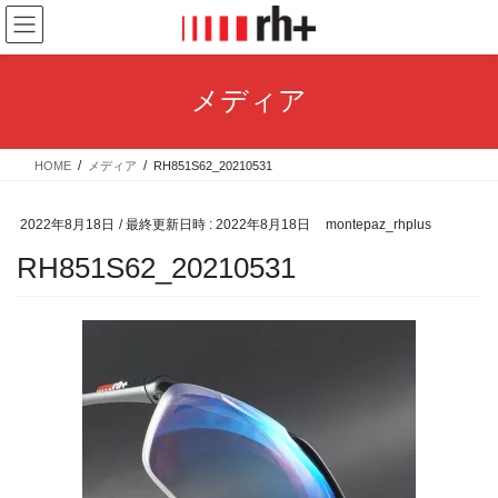
コ
ナ
ン
ビ
テ
ゲ
ン
ー
メディア
ツ
シ
へ
ョ
ス
ン
HOME
メディア
RH851S62_20210531
キ
に
ッ
移
プ
動
2022年8月18日
/ 最終更新日時 :
2022年8月18日
montepaz_rhplus
RH851S62_20210531